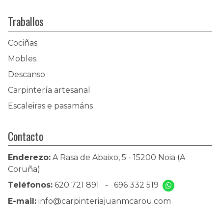
Traballos
Cociñas
Mobles
Descanso
Carpintería artesanal
Escaleiras e pasamáns
Contacto
Enderezo:
A Rasa de Abaixo, 5 - 15200 Noia (A
Coruña)
Teléfonos:
620 721 891
-
696 332 519
E-mail:
info@carpinteriajuanmcarou.com