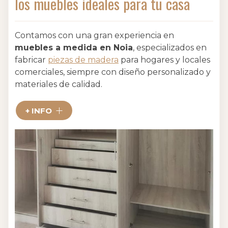
los muebles ideales para tu casa
Contamos con una gran experiencia en
muebles a medida en Noia
, especializados en
fabricar
piezas de madera
para hogares y locales
comerciales, siempre con diseño personalizado y
materiales de calidad.
Somos conocidos como una
carpintería
+ INFO
artesanal que cuida cada detalle y acabado
.
Realizamos todo tipo de trabajos:
cocinas,
baños, armarios, vestidores, escaleras,
pasamanos, puertas o tarimas
. Si buscas
muebles de madera personalizados y de calidad
en Noia, en Carpintería Juan M. Carou estamos
listos para hacerlo realidad.