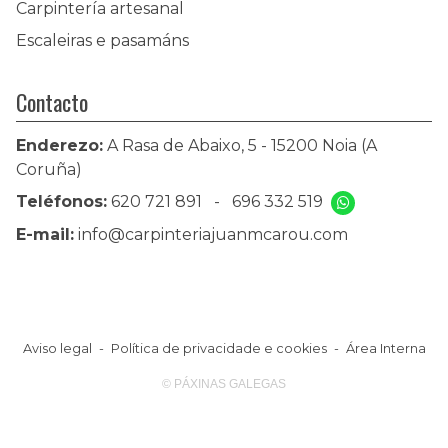
Carpintería artesanal
Escaleiras e pasamáns
Contacto
Enderezo:
A Rasa de Abaixo, 5 - 15200 Noia (A
Coruña)
Teléfonos:
620 721 891
-
696 332 519
E-mail:
info@carpinteriajuanmcarou.com
Aviso legal
-
Política de privacidade e cookies
-
Área Interna
© PÁXINAS GALEGAS