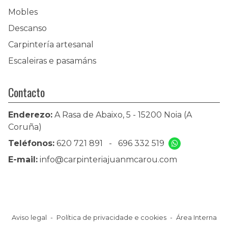
Mobles
Descanso
Carpintería artesanal
Escaleiras e pasamáns
Contacto
Enderezo:
A Rasa de Abaixo, 5 - 15200 Noia (A
Coruña)
Teléfonos:
620 721 891
-
696 332 519
E-mail:
info@carpinteriajuanmcarou.com
Aviso legal
-
Política de privacidade e cookies
-
Área Interna