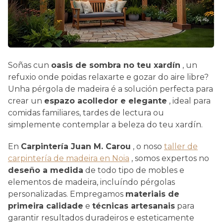
Soñas cun
oasis de sombra no teu xardín
, un
refuxio onde poidas relaxarte e gozar do aire libre?
Unha pérgola de madeira é a solución perfecta para
crear un
espazo acolledor e elegante
, ideal para
comidas familiares, tardes de lectura ou
simplemente contemplar a beleza do teu xardín.
En
Carpintería Juan M. Carou
, o noso
taller de
carpintería de madeira en Noia
, somos expertos no
deseño a medida
de todo tipo de mobles e
elementos de madeira, incluíndo pérgolas
personalizadas. Empregamos
materiais de
primeira calidade
e
técnicas artesanais
para
garantir resultados duradeiros e esteticamente